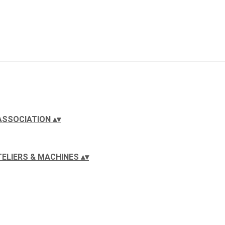
'ASSOCIATION
▴
▾
TELIERS & MACHINES
▴
▾